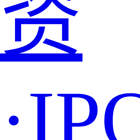
资
·IP