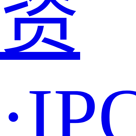
资
·IP