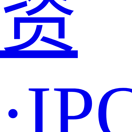
资
·IP