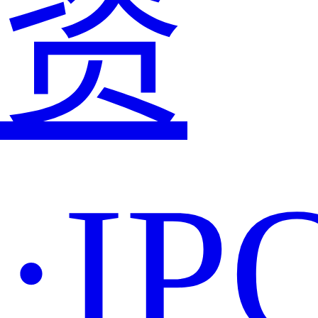
资
·IP