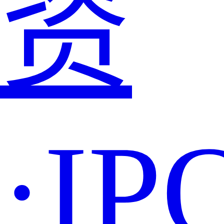
资
·IP