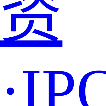
资
·IP