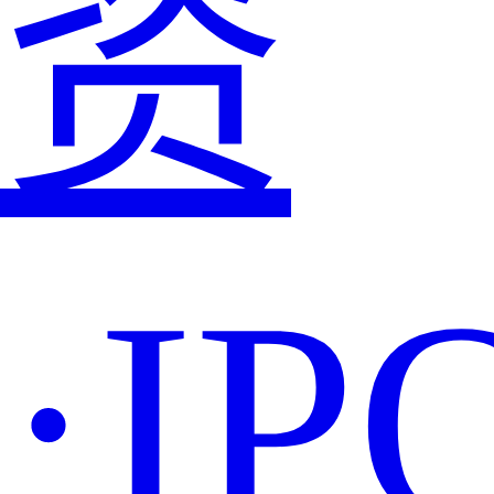
资
·IP