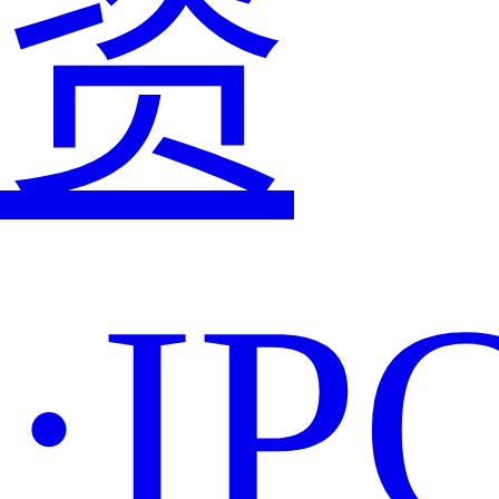
资
·IP