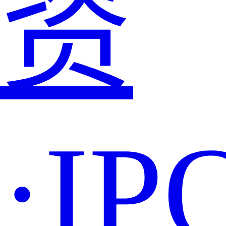
资
·IP