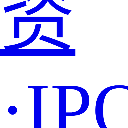
资
·IP