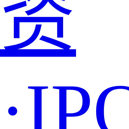
资
·IP