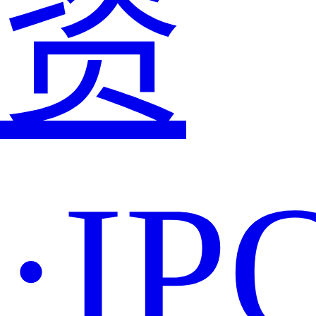
资
·IP