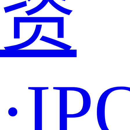
资
·IP