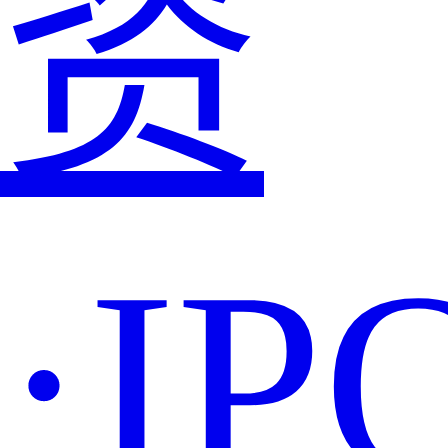
资
·IP