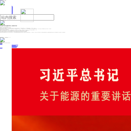
人民日报主管
《中国能源报》社有限公司主办
网站地图
联系我们
首页
即时新闻
能源要闻
焦点关注
能源评论
能源党建
热点专题
生态环保
人事动态
能源城市
环球视野
产业聚焦
电网电力
新能源
油气
车市五月飘红！头部车企销量回暖 乘联分会：新能源将迎“双增长”
来源：财联社
2026年06月03日 14:38
作者：张屹鹏
持续承压四个月后，在头部车企、新能源板块的带动下，国内车市终于迎来显著回暖。
“受益于头部车企电动化技术迭代与多款重磅新品集中上市，5月多家主流车企新能源批发销量刷新同期历史纪录，印证国内车企电动化转型成效凸显。”6月2日，乘联分会秘书长崔东树预计，2026年5月全国乘用车厂商新能源批发136万辆，同比增长12%，环比增长11%。
根据乘联分会发布的5月乘用车主力厂商新能源批发销量快报，前十名中有8家上市车企，比亚迪、吉利、奇瑞、特斯拉及零跑位居前五位，其中比亚迪以376,990辆“断崖”领先。“全国乘用车市场2026年4月新能源批发销量万辆以上厂商，5月合计占总体新能源乘用车当月销量的93%。根据6月初步汇总数据，这些4月新能源销量万辆以上厂商企业的5月销量为126万辆。”崔东树表示。
比亚迪、特斯拉分别为自主和外资的“一哥”，且为最具代表性的上市车企。
刚刚官宣自研4nm智驾芯片、引发资本市场关注的比亚迪，5月交出383,453辆的成绩单，同比增长0.26%。其中乘用车销量376,990辆，环比增加20%。今年累计销量1,405,039辆，同比下降20.32%。在出口方面，比亚迪单月出口新能源汽车160,644辆。
“今年前五个月，比亚迪市场表现呈现前低后高、逐月修复、5月止跌反转，且海外爆发托底整体销量的走势。”在行业人士看来，接下来的上半年“收官月”，比亚迪有望延续上行趋势，叠加年中冲量，上半年整体跌幅或进一步收窄。
特斯拉在今年的表现亦在多个节点出现明显波动，并于5月全线回暖。乘联分会最新统计数据显示，特斯拉上海超级工厂5月实现交付超8.5万辆，创今年单月交付新高，环比增长8%的同时，同比增幅近四成。
出口方面，目前上海超级工厂交付量占全球总交付量的一半以上。“由上海工厂生产的大六座豪华SUV Model Y L正在加速交付给新加坡、澳大利亚、韩国、泰国、菲律宾等多个亚太市场。”特斯拉中国方面称。
“本轮新能源车产销双向走强由多重因素共同助推。”谈及5月车市复苏，崔东树认为主要有三点原因：其一，油价高位运行倒逼国内消费需求由燃油车向新能源切换，叠加车企优化排产、改善供货效率，推动5月新能源批售环比涨幅升至7%；其二，端午假期落在6月，5月整车生产工作日充足，保障车企产能释放；其三，国际高油价带动海外新能源购车需求爆发，自主品牌新能源车凭借低能耗的技术优势与突出性价比，在海外市场相较燃油车竞争力突出，出口规模稳步扩容，进一步托举国内新能源产销。
投稿与新闻线索: 微信/手机: 15910626987 邮箱: 95866527@qq.com
欢迎关注中国能源官方网站
分享让更多人看到
中国能源网版权作品，未经书面授权，严禁转载或镜像，违者将被追究法律责任。
即时新闻
要闻推荐
国家能源局印发《电力安全生产“十五五”行动计划》
我国绿色燃料产业规模稳步壮大
2030年我国新能源消纳将达28亿千瓦以上
新型电力系统建设迎来“十五五”发展路线图
《新型电力系统建设“十五五”规划》发布
热点专题