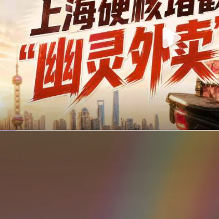
你在美团点的外卖是真门店吗？上海严查执照盗用，幽灵外卖迎硬核整治