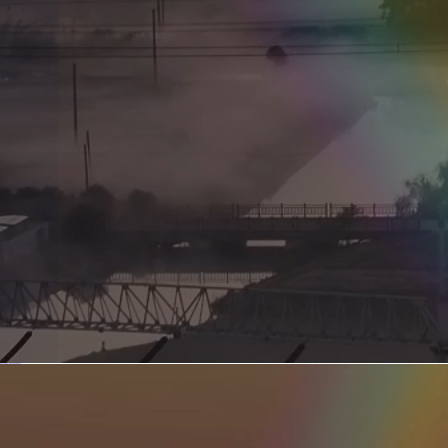
新型电力系统的核心引擎 第二集 深远海风电送出