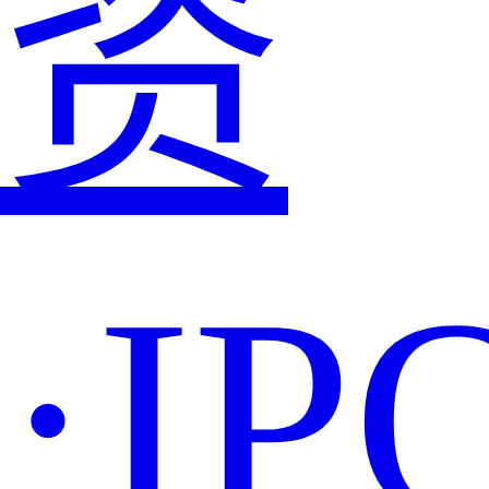
资
·IP