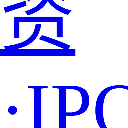
资
·IP