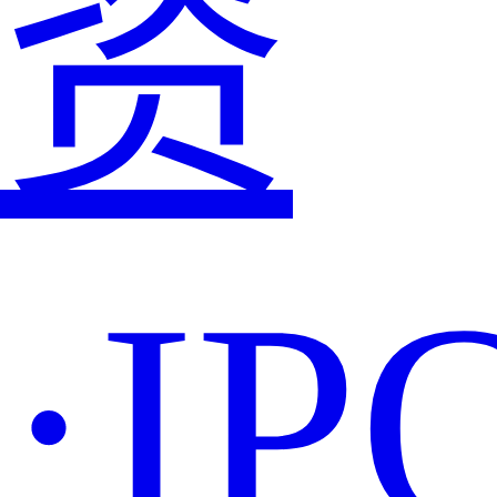
资
·IP