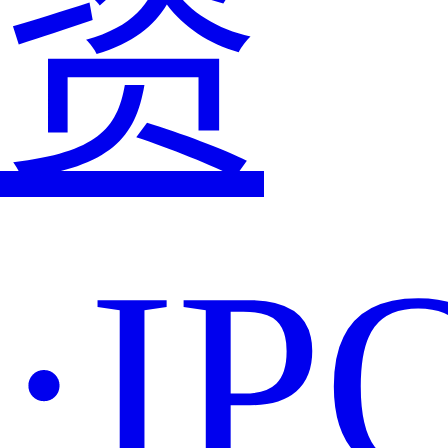
资
·IP