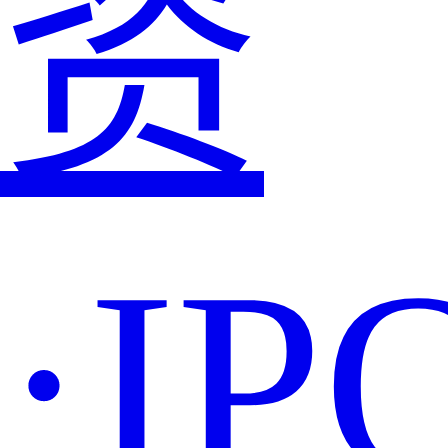
资
·IP