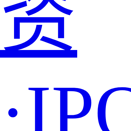
资
·IP