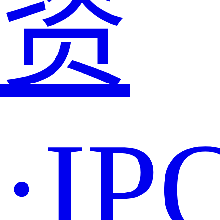
资
·IP