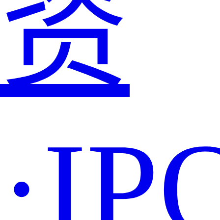
资
·IP