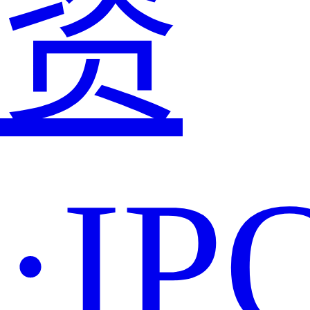
资
·IP