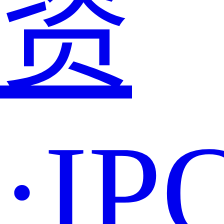
资
·IP