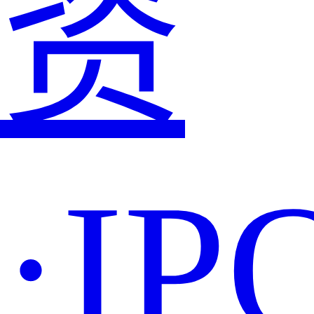
资
·IP