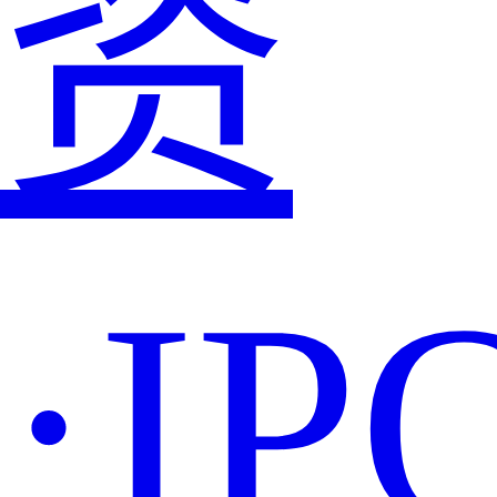
资
·IP