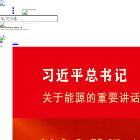
人民日报主管
《中国能源报》社有限公司主办
网站地图
联系我们
首页
即时新闻
能源要闻
焦点关注
能源评论
能源党建
热点专题
生态环保
人事动态
能源城市
环球视野
产业聚焦
电网电力
新能源
油气
奇瑞集团辟谣“公司高管与经销商发生肢体冲突”：纯属虚构和恶意造谣，已报警
来源：每日经济新闻
2026年06月04日 08:50
6月3日，奇瑞集团法务部发文表示，关于网上流传的奇瑞公司高管与经销商发生争执甚至产生肢体冲突的相关内容，纯属虚构和恶意造谣，还请大家不信谣、不传谣。公司法务已展开谣言溯源并报警，将追查到底。
投稿与新闻线索: 微信/手机: 15910626987 邮箱: 95866527@qq.com
欢迎关注中国能源官方网站
分享让更多人看到
中国能源网版权作品，未经书面授权，严禁转载或镜像，违者将被追究法律责任。
即时新闻
要闻推荐
我国绿色燃料产业规模稳步壮大
2030年我国新能源消纳将达28亿千瓦以上
新型电力系统建设迎来“十五五”发展路线图
《新型电力系统建设“十五五”规划》发布
利用率90%左右 新能源发展重心转向消纳
热点专题