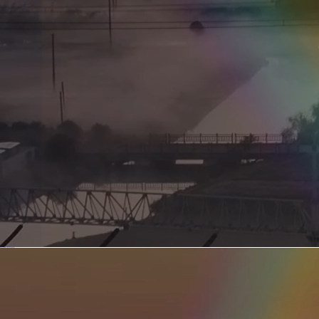
新型电力系统的核心引擎 第二集 深远海风电送出