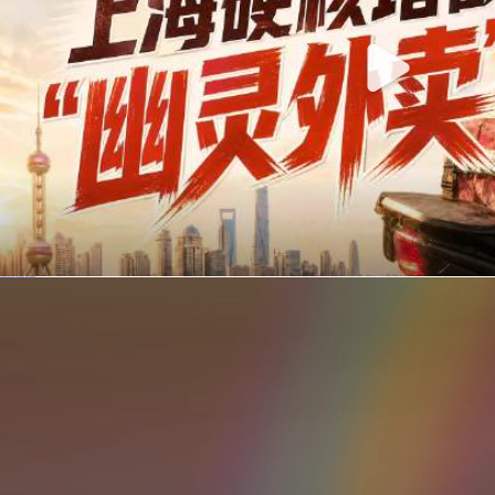
你在美团点的外卖是真门店吗？上海严查执照盗用，幽灵外卖迎硬核整治