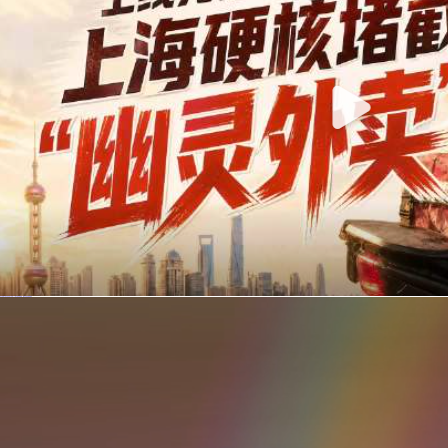
你在美团点的外卖是真门店吗？上海严查执照盗用，幽灵外卖迎硬核整治