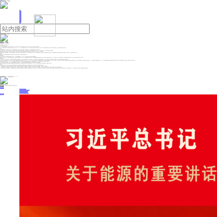
人民日报主管
《中国能源报》社有限公司主办
网站地图
联系我们
首页
即时新闻
能源要闻
焦点关注
能源评论
能源党建
热点专题
生态环保
人事动态
能源城市
环球视野
产业聚焦
电网电力
新能源
油气
新疆逐鹿“人工智能+”
来源：新疆日报
2026年06月04日 09:54
□石榴云/新疆日报记者 刘毅 王兴瑞
6月1日，自治区党政主要领导深入乌鲁木齐市和昌吉回族自治州，就全区推进“人工智能+”工作开展调研并召开座谈会，再一次释放了新疆下大力气抢抓“人工智能+”发展机遇的明确信号。
去年以来，新疆已先后制定出台《自治区推进“人工智能+”行动工作方案（2026—2028年）》《自治区推进“人工智能+”行动2026年工作要点》等多份指导文件，并成立了“人工智能+”领导小组，不断健全制度机制和工作机制，细化各领域人工智能发展重点，做好人工智能赋能经济社会发展这篇大文章。
不落下风
“十五五”规划纲要明确提出，全面实施“人工智能+”行动，加强人工智能同科技创新、产业发展、文化建设、民生保障、社会治理相结合，抢占人工智能产业应用制高点，全方位赋能千行百业。
回望人类现代化发展史，每一次大国兴衰、格局更迭，本质上都是核心生产力的迭代重构。蒸汽机时代成就工业霸权，电气时代重塑产业格局，互联网时代重构全球经贸体系。而当下，人工智能开启的智能时代，正带来前所未有的全域性、颠覆性变革。
如果说“互联网+”实现了信息的互联互通、效率的初步提升，那么“人工智能+”则完成了从数字化生存到智能化发展的根本性跨越，具备传统技术无法比拟的增长效应，成为一次足以改写人类历史的科技进步。
如此重要的科技跨越，新疆当然不能落下。这两年，新疆抢抓战略机遇、发挥比较优势，结合本地实际，加快实施“人工智能+”行动，各地各部门坚定信心决心，以等不起、慢不得的责任感，全力以赴推动人工智能更好赋能经济社会高质量发展。全区智算规模实现较快增长，网络基础设施日益完善，数据量丰富，应用场景多元，人工智能发展充满机遇、前景广阔。
抢抓机遇
新疆实施“人工智能+”行动究竟面临哪些战略机遇？如何发挥比较优势？抓住这些优势和机遇，人工智能发展自然能驶入“快车道”。
新疆有战略机遇。
全国人工智能产业快速发展，AI智能体进入爆发式增长时期，到今年3月，日均词元调用量突破140万亿，较2024年初增长超千倍，推动算力需求呈现指数级增长。
新疆正处于发展最好、变化最大、各族群众得实惠最多的历史时期，也是推动高质量发展的关键时期。同时，新疆作为亚欧黄金通道和向西开放的桥头堡，“东数西算”“东模西训”“东数西渲”“东数西存”在这里交汇。新疆已建成3个区域性国际通信业务出入口局，开通面向中亚方向的20多条跨境国际光缆，既可服务国内东部沿海的高端算力需求，也可面向中亚乃至欧洲拓展算力服务，市场空间巨大。
新疆有比较优势。
人工智能的关键在算力，算力的核心是电力。作为全国能源资源战略保障基地，新疆绿电保障充足。太阳能、风能可开发量均居全国前列。目前已建成6个千万千瓦级新能源基地，新能源装机总规模突破1.7亿千瓦，绿电资源充足。同时新疆气候条件适合大型数据中心运行，在新疆部署算力基础设施，具有显著成本优势。
不仅如此，新疆人工智能应用特色场景丰富，在政务服务、社会治理、工业制造等领域落地了一批标杆应用场景。乌鲁木齐市“19365·齐心办”平台，通过引入“希言”大模型，打造全链条智能政务服务体系；塔里木输油气公司依托视频监控、无人机巡检、卫星遥感、人工智能分析等技术，实现油气管道全天候风险识别预警；新疆日报社研发“问疆”AI智能体平台，推出“硅基记者”等智能应用；“AI导游古丽”已累计讲述历史故事307.2万次，解答美食推荐、线路规划等问题超200万次……这些与新疆发展结合紧密的人工智能应用场景不断涌现，意味着“人工智能+”会有更多的数据积累，更多的试错机会，最终转变为更广阔的发展上升空间。
这些潜力和优势已经引起业界广泛关注。5月25日，自治区产业援疆算力供需对接会在乌鲁木齐举行。疆内外人工智能领域企业围绕战略合作、算力投资等达成多项共识。会上，很多企业代表表达了对新疆“人工智能+”的期待和认可。
科大讯飞股份有限公司副总裁刘轩铭说，科大讯飞将进一步加大在新疆的产业投入和生态布局，将人工智能技术深度融入新疆经济社会发展各领域，助力新疆民生及数字经济实现更高质量发展。
杭州云深处科技股份有限公司相关负责人龚国敏说，新疆是最能检验技术成色的应用实践基地，公司希望把场景开发能力更深地接入新疆本地算力资源，在交付、维保、培训、数据治理等方面，建立更完整的本地体系，投身新疆“人工智能+”行动。
明晰路径
在机遇与优势的相互促进下，新疆“人工智能+”行动也已有了更加清晰的发展路径。全区将锚定党中央赋予新疆的“五大战略定位”，持续强化创新驱动引领，推动人工智能与经济社会各行业各领域广泛深度融合。
——重点推动算电协同发展，抢抓全国一体化算力网建设机遇，立足发展实际，科学布局推进算力基础设施建设，加强绿电供给，壮大绿色算力规模，打造全疆算力“一张网”，提升网络传输能力，实现“绿电+算力”深度耦合发展。
——重点推动赋能千行百业，依托新疆资源禀赋、产业基础和应用实际，推动人工智能领域龙头企业落地发展，优化数据要素供给，围绕农业现代化、特色优势产业转型升级、保障和改善民生、高水平对外开放、防灾减灾救灾等领域，充分发挥应用场景丰富优势，为高质量发展提供新动能。
——重点强化支撑保障，凝聚人工智能发展合力。各地将切实加强组织领导，强化部门协同、央地联动和社会参与，形成齐抓共管、协同高效的工作格局，加大政策、金融、人才等支持保障力度，更好统筹发展和安全，推动模型算法、数据资源、基础设施、应用系统等安全能力建设，建立完善风险防范体系，推动人工智能朝着有益、安全、公平方向健康有序发展，更好推动人工智能赋能特色优势产业转型升级。
投稿与新闻线索: 微信/手机: 15910626987 邮箱: 95866527@qq.com
欢迎关注中国能源官方网站
分享让更多人看到
中国能源网版权作品，未经书面授权，严禁转载或镜像，违者将被追究法律责任。
即时新闻
要闻推荐
我国绿色燃料产业规模稳步壮大
2030年我国新能源消纳将达28亿千瓦以上
新型电力系统建设迎来“十五五”发展路线图
《新型电力系统建设“十五五”规划》发布
利用率90%左右 新能源发展重心转向消纳
热点专题