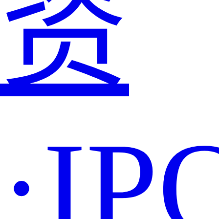
资
·IP