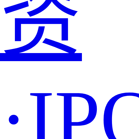
资
·IP