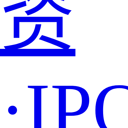
资
·IP