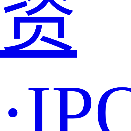
资
·IP