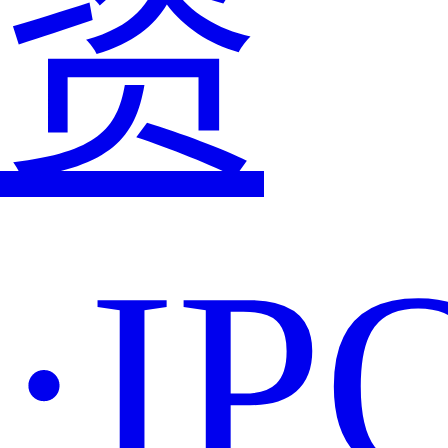
资
·IP