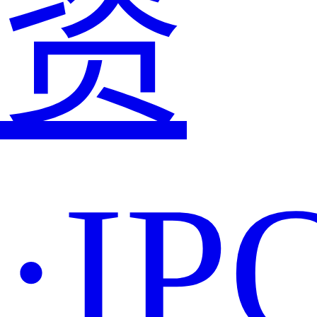
资
·IP