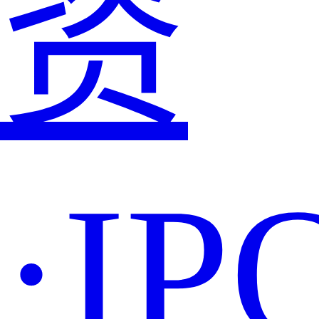
资
·IP