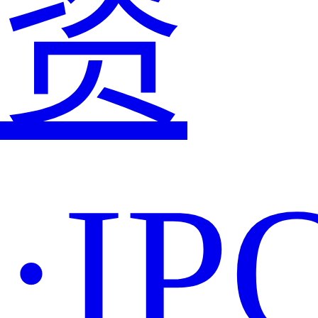
资
·IP