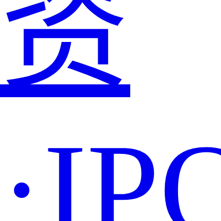
资
·IP