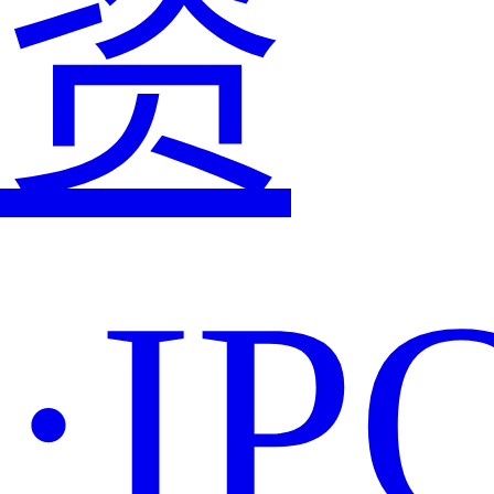
资
·IP