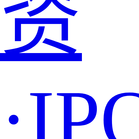
资
·IP