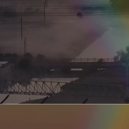
新型电力系统的核心引擎 第二集 深远海风电送出