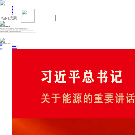
人民日报主管
《中国能源报》社有限公司主办
网站地图
联系我们
首页
即时新闻
能源要闻
焦点关注
能源评论
能源党建
热点专题
生态环保
人事动态
能源城市
环球视野
产业聚焦
电网电力
新能源
油气
黄金何以成为全球官方储备第一大资产
来源：证券时报
2026年06月04日 15:33
作者：孙翔峰
欧洲中央银行6月2日发布报告，截至2025年年底，黄金在全球官方储备资产总额中的占比已升至27%，超越美国国债，成为全球官方储备第一大资产。美国国债在全球官方储备资产中占比降至22%，失去了“王座”。
长期以来，美债被视为全球储备资产的“定海神针”，逻辑基石在于其极高的流动性与所谓的无风险属性。然而，过去几年的全球地缘政治激荡，彻底改变了主权国家对“风险”的定义。
2022年俄乌冲突爆发后，主权信用风险上升，新兴市场央行开始反思过度依赖美元的代价。当金融制裁成为工具，当海外资产遭遇冻结，传统意义上的信用资产便在某种程度上变成了不具备安全性的“质子”。
在此背景下，黄金占比超越美债，本质上是全球央行在收益性、流动性和安全性“不可能三角”中，向安全性进行了倾斜。全球各央行用脚投票，证明了在充满不确定性的地缘博弈时代，能够握在自己手里、不被外部力量收割的实物资产，才是最后的避风港。
黄金地位上升，另一面是美债信用溢价持续消退。
近年来，美国财政赤字呈现结构性扩张，债务上限危机频繁上演。相比之下，黄金不存在违约风险，其价值不受任何国家财政状况的影响，信用优势持续凸显。
过去几年，以印度、土耳其以及中东国家为首的新兴市场央行，成为增持黄金的主力军，甚至连欧洲央行也在报告中承认了黄金的战略支柱地位，这都释放了同样的信号：美债作为唯一核心资产的共识正在发生动摇。
值得关注的是，全球各大央行远离美债、拥抱黄金的趋势还将继续。世界黄金协会最新调研显示，95%的受访央行预计未来12个月内将继续增持黄金，创历史最高水平。虽然美债在未来的国际储备体系中仍占据着重要地位，但主权国家寻找更安全资产的步伐不会停止。
投稿与新闻线索: 微信/手机: 15910626987 邮箱: 95866527@qq.com
欢迎关注中国能源官方网站
分享让更多人看到
中国能源网版权作品，未经书面授权，严禁转载或镜像，违者将被追究法律责任。
即时新闻
要闻推荐
国家能源局印发《电力安全生产“十五五”行动计划》
我国绿色燃料产业规模稳步壮大
2030年我国新能源消纳将达28亿千瓦以上
新型电力系统建设迎来“十五五”发展路线图
《新型电力系统建设“十五五”规划》发布
热点专题