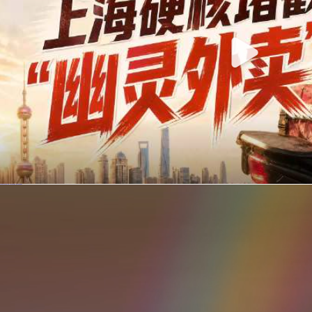
你在美团点的外卖是真门店吗？上海严查执照盗用，幽灵外卖迎硬核整治