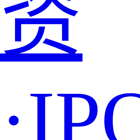
资
·IP