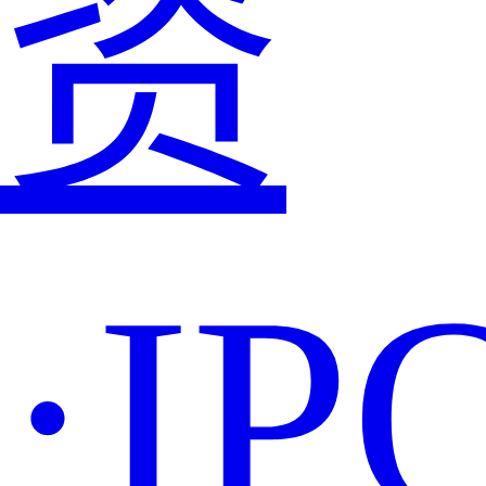
资
·IP