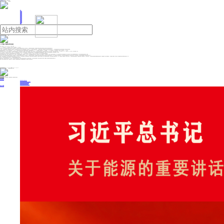
人民日报主管
《中国能源报》社有限公司主办
网站地图
联系我们
首页
即时新闻
能源要闻
焦点关注
能源评论
能源党建
热点专题
生态环保
人事动态
能源城市
环球视野
产业聚焦
电网电力
新能源
油气
“人工智能+”能源向体系化推进
来源：经济日报
2026年06月08日 10:34
作者：王轶辰
2025年，我国已建成42个万卡级智算集群，全国算力中心总用电量达1700亿千瓦时。
总体来看，我国人工智能与能源双向赋能已具备坚实基础。在量的保障上，我国已建成全球规模最大的电力系统；在质的优化上，全国用电营商环境显著提升，多项“获得电力”指标在世界银行营商环境评价企业调查中达到或接近国际最佳水平。
人工智能（AI）是建设能源强国、发展能源新质生产力的重要引擎。国家能源局近日召开全国“人工智能+”能源现场推进会，发布首批共51个“人工智能+”能源高价值场景，25家能源企业签署《开放能源领域人工智能应用高价值场景倡议书》。人工智能与能源融合发展由点位突破向体系化推进，将催生更多产业新机遇。
国家能源局组织编制的《中国“人工智能+”能源发展报告2026》显示，人工智能快速发展正带动全球算力设施用电需求持续增长。据国际能源署预测，到2030年，全球数据中心用电量将较2025年接近翻番。2025年，我国已建成42个万卡级智算集群，全国算力中心总用电量达1700亿千瓦时。
国家能源局局长王宏志表示，伴随人工智能蓬勃发展，超大规模智算集群持续升级，芯片制造等新质生产力加速聚集，用电负荷呈现高增速、高密度、布局集中化、运行复杂化等新特征新趋势，高品质供电需求日益提升。预计“十五五”时期，全国算力用电量年均新增1000亿千瓦时以上，到2030年预计达8000亿千瓦时，占全社会用电量6%左右。
当前，算力设施正由十万千瓦级向百万千瓦级跃升，对稳定、绿色、经济的能源供给提出了更高要求。“算力设备对电压稳定性、频率偏差等指标要求极高，微小的电能质量偏差都可能导致数据传输错误、设备故障，电力供应既要有‘量的满足’，更要有‘质的稳定’。”王宏志说。
在远景赤峰零碳产业园，远景科技集团打造了“算电协同”国家战略的全球首个系统级实践样本——基于100%可再生能源电力系统，实现风电、光伏、储能、算力之间动态协同，通过AI电力系统持续提升能源利用效率。
远景科技集团董事长张雷表示，限制人工智能发展的不只是芯片，还有整个人工智能系统的能量管理，否则模型再大、算力再强，电力系统的物理天花板也会约束住人工智能发展。未来人工智能的竞争，不仅是模型竞争、芯片竞争，更是电力系统的竞争——每一兆瓦电力能够产生多少有效智能的竞争。“通过AI电力系统，我们可以让有限能源支撑更多计算，让每千瓦时绿电创造更多智能价值。”张雷说。
总体来看，我国人工智能与能源双向赋能已具备坚实基础。在量的保障上，我国已建成全球规模最大的电力系统；在质的优化上，全国用电营商环境显著提升，多项“获得电力”指标在世界银行营商环境评价企业调查中达到或接近国际最佳水平。此外，我国绿色电力供应规模持续扩大，跨省跨区绿电交易规模稳步攀升，建成全球最大绿证市场。内蒙古和林格尔、甘肃庆阳等地新建数据中心的绿电消费占比已超80%。
推进人工智能与能源融合发展，持续深化能源领域应用场景开放是重中之重。此次发布的51个高价值场景聚焦八大类典型应用场景，探索形成综合解决方案可规模复制、商业模式可参考借鉴的“人工智能+”能源融合发展新范式，推动提升能源行业智能化发展水平。其中，在电网领域，聚焦规划评审、调度运行等场景，人工智能提升电网运营管理效率；在能源新业态领域，围绕虚拟电厂、车网互动等场景，人工智能为新业态的孵化培育和规模化发展提供支撑；在新能源领域，通过多元数据融合，人工智能助力功率预测、市场化运营，提升新能源市场参与度和基地化运营能力；等等。
专家认为，这些高价值应用场景具备全行业推广潜力，大规模应用后能助推能源产业转型升级。
围绕扎实做好人工智能与能源双向赋能工作，王宏志表示，将持续深化能源应用场景开放。能源央企要发挥好“领头羊”作用，在保障安全的前提下，主动开放高价值应用场景。民营企业要发挥“主力军”作用，积极揭榜，投身到场景开放和解决方案研究工作中。
我国“人工智能+”能源从概念走向实践、从探索走向推广，将加快推动人工智能和能源双向赋能，促进能源领域新质生产力发展和生产关系深层次变革。
投稿与新闻线索: 微信/手机: 15910626987 邮箱: 95866527@qq.com
欢迎关注中国能源官方网站
分享让更多人看到
中国能源网版权作品，未经书面授权，严禁转载或镜像，违者将被追究法律责任。
即时新闻
要闻推荐
我国绿色燃料产业规模稳步壮大
2030年我国新能源消纳将达28亿千瓦以上
新型电力系统建设迎来“十五五”发展路线图
《新型电力系统建设“十五五”规划》发布
利用率90%左右 新能源发展重心转向消纳
热点专题