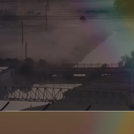
新型电力系统的核心引擎 第二集 深远海风电送出