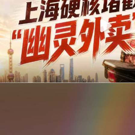
你在美团点的外卖是真门店吗？上海严查执照盗用，幽灵外卖迎硬核整治