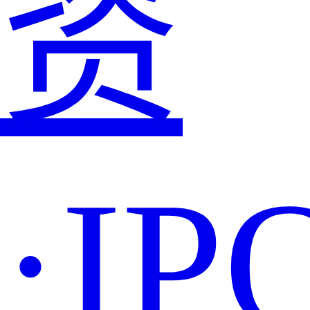
资
·IP