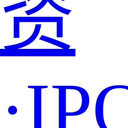
资
·IP