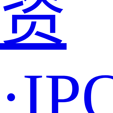
资
·IP