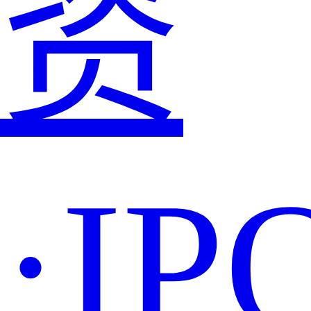
资
·IP