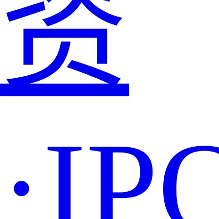
资
·IP