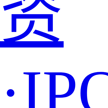
资
·IP